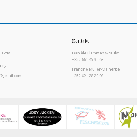
Kontakt
aktiv
Danièle Flammang-Pauly:
+352 661 45 39 63
urg
Francine Muller-Malherbe:
@gmail.com
+352 621 28 20 03