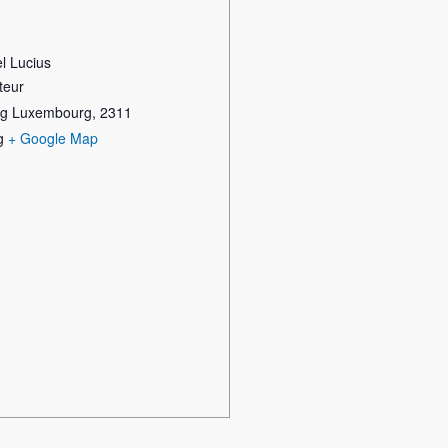
l Lucius
teur
rg Luxembourg
,
2311
g
+ Google Map