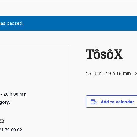
has passed.
TôsôX
15. juin - 19 h 15 min
-
 - 20 h 30 min
Add to calendar
gory:
ER
21 79 69 62