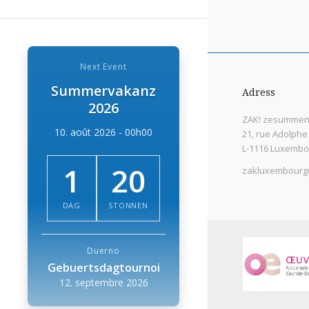
Next Event
Summervakanz
Adress
2026
ZAK! zesummen 
10. août 2026 - 00h00
21, rue Adolphe
L-1116 Luxembo
1
20
zakluxembourg
DAG
STONNEN
Duerno
Gebuertsdagtournoi
12. septembre 2026