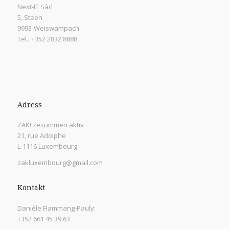
Next-IT Sàrl
5, Steen
9993-Weiswampach
Tel.: +352 2832 8888
Adress
ZAK! zesummen aktiv
21, rue Adolphe
L-1116 Luxembourg
zakluxembourg@gmail.com
Kontakt
Danièle Flammang-Pauly:
+352 661 45 39 63