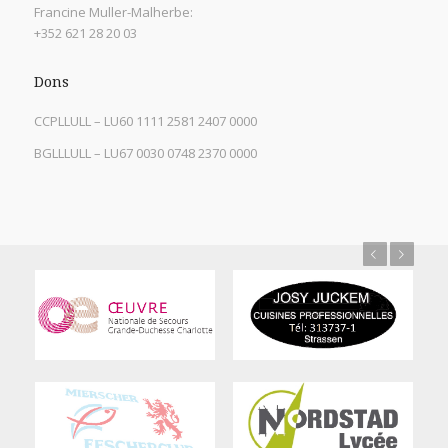
Francine Muller-Malherbe:
+352 621 28 20 03
Dons
CCPLLULL – LU60 1111 2581 2407 0000
BGLLLULL – LU67 0030 0748 2370 0000
Previous
Next