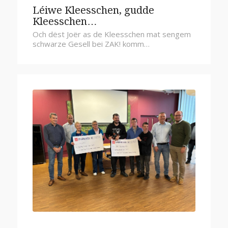
Léiwe Kleesschen, gudde
Kleesschen…
Och dëst Joër as de Kleesschen mat sengem
schwarze Gesell bei ZAK! komm…