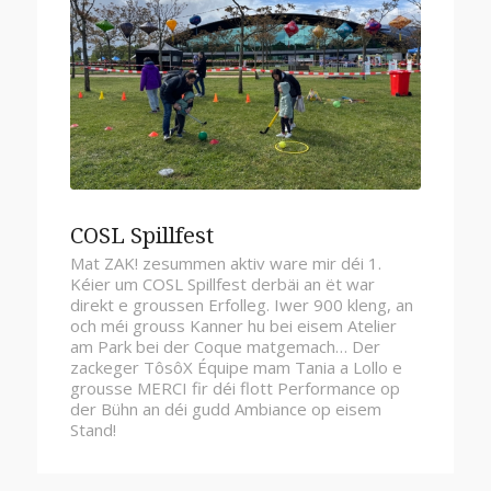
COSL Spillfest
Mat ZAK! zesummen aktiv ware mir déi 1.
Kéier um COSL Spillfest derbäi an ët war
direkt e groussen Erfolleg. Iwer 900 kleng, an
och méi grouss Kanner hu bei eisem Atelier
am Park bei der Coque matgemach… Der
zackeger TôsôX Équipe mam Tania a Lollo e
grousse MERCI fir déi flott Performance op
der Bühn an déi gudd Ambiance op eisem
Stand!