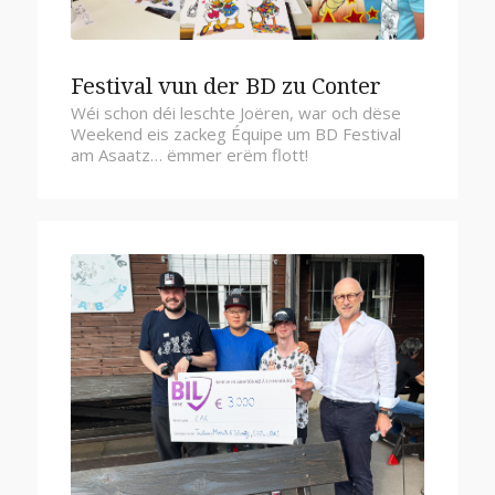
Festival vun der BD zu Conter
Wéi schon déi leschte Joëren, war och dëse
Weekend eis zackeg Équipe um BD Festival
am Asaatz… ëmmer erëm flott!