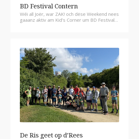
BD Festival Contern
Wéi all Joër, war ZAK! och dëse Weekend nees
gaaanz aktiv am Kid’s Corner um BD Festival…
De Ris geet op d’Rees