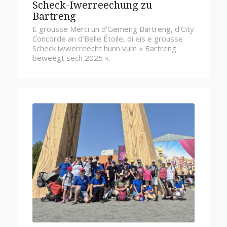
Scheck-Iwerreechung zu
Bartreng
E grousse Merci un d’Gemeng Bartreng, d’City
Concorde an d’Belle Étoile, di eis e grousse
Scheck iwwerreecht hunn vum « Bartreng
beweegt sech 2025 ».