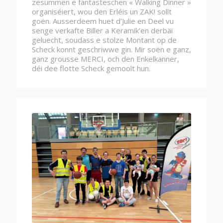
zesummen e fantasteschen « Walking Dinner »
organiséiert, wou den Erléis un ZAK! sollt
goën. Ausserdeem huet d’Julie en Deel vu
senge verkafte Biller a Keramik’en derbäi
geluecht, soudass e stolze Montant op de
Scheck konnt geschriwwe gin. Mir soën e ganz,
ganz grousse MERCI, och den Enkelkanner,
déi dee flotte Scheck gemoolt hun.