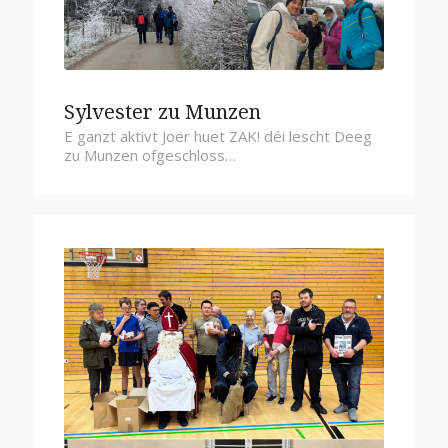
Sylvester zu Munzen
E ganzt aktivt Joër huet ZAK! déi lescht Deeg
zu Munzen ofgeschloss…