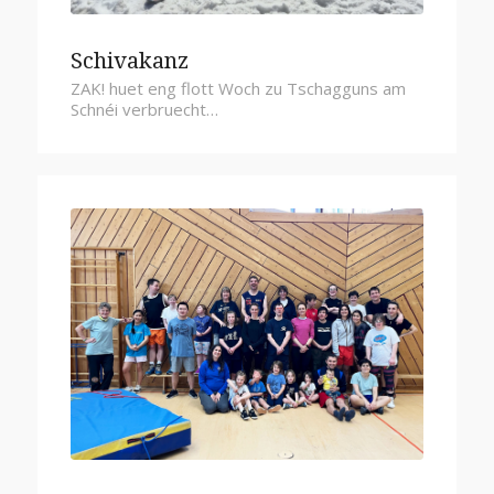
Schivakanz
ZAK! huet eng flott Woch zu Tschagguns am
Schnéi verbruecht…