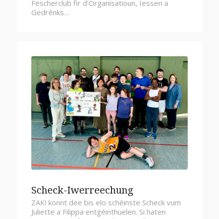
Fëscherclub fir d’Organisatioun, Iessen a
Gedrénks…
Scheck-Iwerreechung
ZAK! konnt dee bis elo schéinste Scheck vum
Juliette a Filippa entgéinthuelen. Si haten