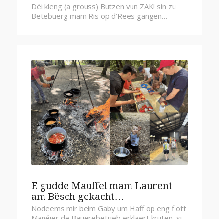
Déi kleng (a grouss) Butzen vun ZAK! sin zu
Betebuerg mam Ris op d’Rees gangen…
E gudde Mauffel mam Laurent
am Bësch gekacht…
Nodeems mir beim Gaby um Haff op eng flott
Manéier de Bauerebetrieb erkläert kruten, si