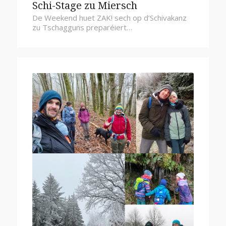
Schi-Stage zu Miersch
De Weekend huet ZAK! sech op d’Schivakanz
zu Tschagguns preparéiert…