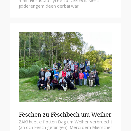
mam Nordstad Lycée zu Dikkrech. Merci
jidderengem deen derbäi war.
Fëschen zu Fëschbech um Weiher
ZAK! huet e flotten Dag um Weiher verbruecht
(an och Fësch gefangen). Merci dem Mierscher