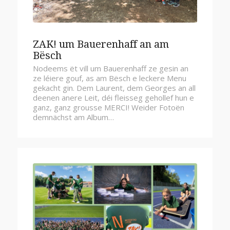
ZAK! um Bauerenhaff an am
Bësch
Nodeems ët vill um Bauerenhaff ze gesin an
ze léiere gouf, as am Bësch e leckere Menu
gekacht gin. Dem Laurent, dem Georges an all
deenen anere Leit, déi fleisseg gehollef hun e
ganz, ganz grousse MERCI! Weider Fotoën
demnächst am Album…