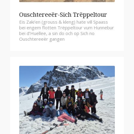
Ouschtereeër-Sich Trëppeltour
Eis Zaki’en (grouss & kleng) hate vill Spaass
bei engem flotten Trëppeltour vum Hunnebur
bei d’Huellee, a sin do och op Sich no
Ouschtereeër gangen