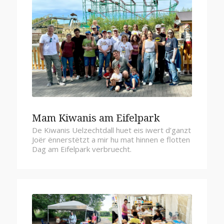
Mam Kiwanis am Eifelpark
De Kiwanis Uelzechtdall huet eis iwert d’ganzt
Joër ënnerstëtzt a mir hu mat hinnen e flotten
Dag am Eifelpark verbruecht.