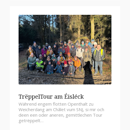
TrëppelTour am Éisléck
Während engem flotten Openthalt zu
Weicherdang am Châlet vum SNJ, si mir och
deen een oder aneren, gemittlechen Tour
getrëppelt…