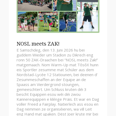
NOSL meets ZAK!
E Samschdeg, den 13. Juni 2026 hu bei
guddem Wieder um Stadion zu Dikrech eng
ronn 50 ZAK-Draachen bei “NOSL meets Zak!”
matgemaach. Nom Warm-Up mat TôsôX hunn
eis Sportler zesumme mat Schüler aus dem
Nordstad-Lycée 12 Statiounen, bei deenen d’
Zesummeschaffen an der Equipe an de
Spaass am Vierdergrond stoungen,
gemeeschtert. Um Schluss kruten déi 3
bescht Equippen esou wéi déi zwou
Kannerequippen e klénge Präis. Et war en Dag
voller Freed a Fairplay. Natierlech ass esou en
Dag nëmmen ze organiséieren, wa vill Leit
eng Hand mat upaken. Dëst Joer krute mir bei