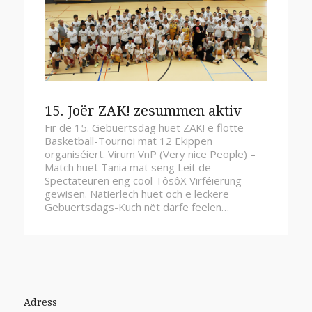
15. Joër ZAK! zesummen aktiv
Fir de 15. Gebuertsdag huet ZAK! e flotte
Basketball-Tournoi mat 12 Ekippen
organiséiert. Virum VnP (Very nice People) –
Match huet Tania mat seng Leit de
Spectateuren eng cool TôsôX Virféierung
gewisen. Natierlech huet och e leckere
Gebuertsdags-Kuch nët därfe feelen…
Adress