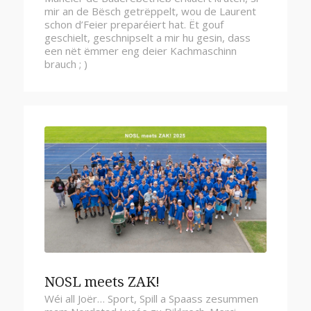
mir an de Bësch getrëppelt, wou de Laurent
schon d’Feier preparéiert hat. Ët gouf
geschielt, geschnipselt a mir hu gesin, dass
een nët ëmmer eng deier Kachmaschinn
brauch ; )
NOSL meets ZAK!
Wéi all Joër… Sport, Spill a Spaass zesummen