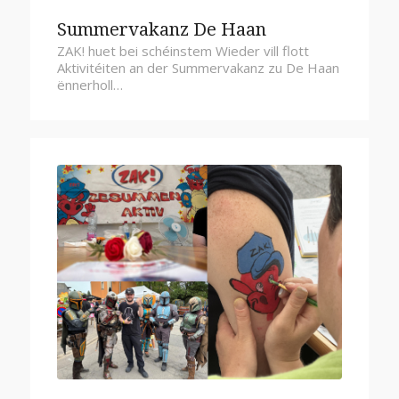
Summervakanz De Haan
ZAK! huet bei schéinstem Wieder vill flott
Aktivitéiten an der Summervakanz zu De Haan
ënnerholl…