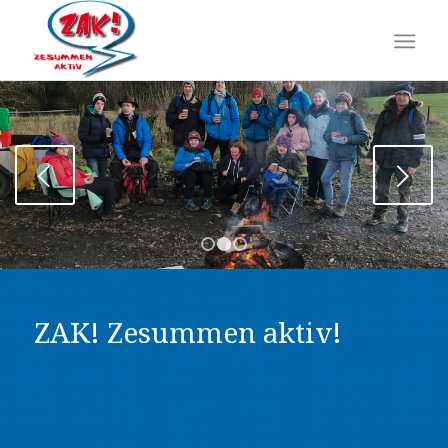
Next
1
2
3
ZAK! Zesummen aktiv!