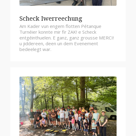
Scheck Iwerreechung
Am Kader vun engem flotten Pétanque
Turnéier konnte mir fir ZAK! e Scheck
entgéinthuelen. E ganz, ganz grousse MERCI!
u jiddereen, deen un dem Evenement
bedeelegt war.