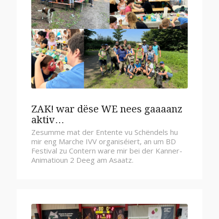
ZAK! war dëse WE nees gaaaanz
aktiv…
Zesumme mat der Entente vu Schëndels hu
mir eng Marche IVV organiséiert, an um BD
Festival zu Contern ware mir bei der Kanner-
Animatioun 2 Deeg am Asaatz.