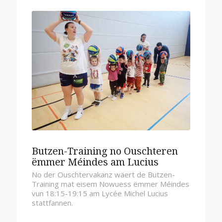
Butzen-Training no Ouschteren
ëmmer Méindes am Lucius
No der Ouschtervakanz wäert de Butzen-
Training mat eisem Nowuess ëmmer Méindes
vun 18:15-19:15 am Lycée Michel Lucius
stattfannen.