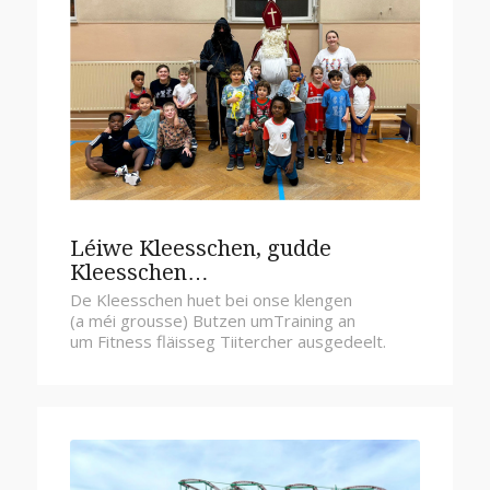
Léiwe Kleesschen, gudde
Kleesschen…
De Kleesschen huet bei onse klengen
(a méi grousse) Butzen umTraining an
um Fitness fläisseg Tiitercher ausgedeelt.