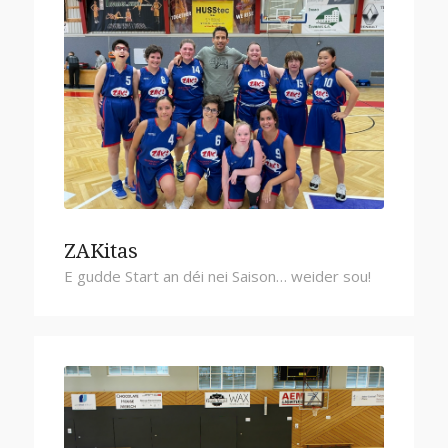
ZAKitas
E gudde Start an déi nei Saison… weider sou!