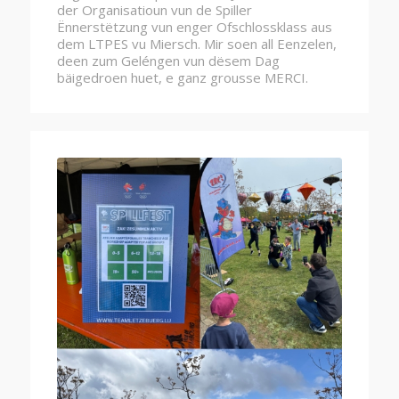
der Organisatioun vun de Spiller
Ënnerstëtzung vun enger Ofschlossklass aus
dem LTPES vu Miersch. Mir soen all Eenzelen,
deen zum Geléngen vun dësem Dag
bäigedroen huet, e ganz grousse MERCI.