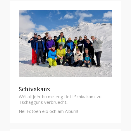
Schivakanz
Wéi all Joër hu mir eng flott Schivakanz zu
Tschagguns verbruecht…
Nei Fotoën elo och am Album!