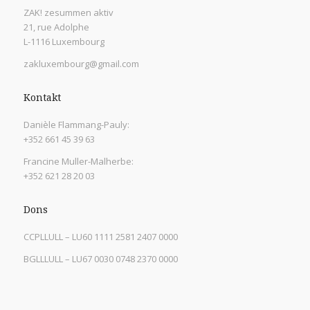
ZAK! zesummen aktiv
21, rue Adolphe
L-1116 Luxembourg
zakluxembourg@gmail.com
Kontakt
Danièle Flammang-Pauly:
+352 661 45 39 63
Francine Muller-Malherbe:
+352 621 28 20 03
Dons
CCPLLULL – LU60 1111 2581 2407 0000
BGLLLULL – LU67 0030 0748 2370 0000