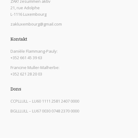
ZAK! zesummen aktiv
21, rue Adolphe
L-1116 Luxembourg
zakluxembourg@gmail.com
Kontakt
Danièle Flammang-Pauly:
+352 661 45 39 63
Francine Muller-Malherbe:
+352 621 28 20 03
Dons
CCPLLULL – LU60 1111 2581 2407 0000
BGLLLULL – LU67 0030 0748 2370 0000