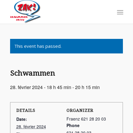
This event has passed.
Schwammen
28. février 2024 - 18 h 45 min
-
20 h 15 min
DETAILS
ORGANIZER
Fraenz 621 28 20 03
Date:
Phone
28. février 2024
621 28 20 03