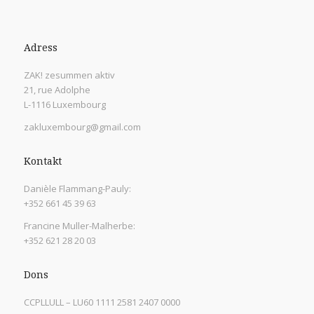
Adress
ZAK! zesummen aktiv
21, rue Adolphe
L-1116 Luxembourg
zakluxembourg@gmail.com
Kontakt
Danièle Flammang-Pauly:
+352 661 45 39 63
Francine Muller-Malherbe:
+352 621 28 20 03
Dons
CCPLLULL – LU60 1111 2581 2407 0000