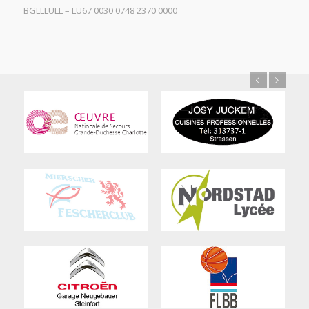
BGLLLULL – LU67 0030 0748 2370 0000
Previous
Next