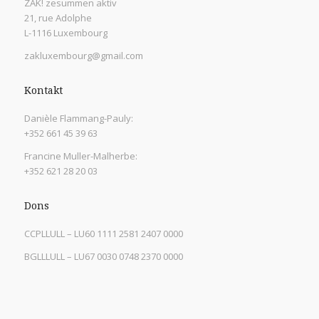
ZAK! zesummen aktiv
21, rue Adolphe
L-1116 Luxembourg
zakluxembourg@gmail.com
Kontakt
Danièle Flammang-Pauly:
+352 661 45 39 63
Francine Muller-Malherbe:
+352 621 28 20 03
Dons
CCPLLULL – LU60 1111 2581 2407 0000
BGLLLULL – LU67 0030 0748 2370 0000