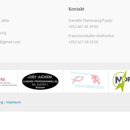
Kontakt
aktiv
Danièle Flammang-Pauly:
+352 661 45 39 63
urg
Francine Muller-Malherbe:
@gmail.com
+352 621 28 20 03
ng
|
Impressum