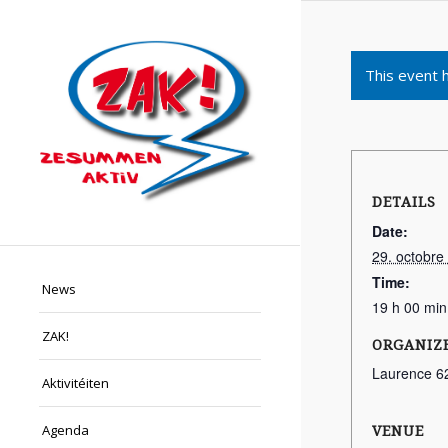
This event 
DETAILS
Date:
29. octobre
Time:
News
19 h 00 min
ZAK!
ORGANIZ
Laurence 6
Aktivitéiten
Agenda
VENUE