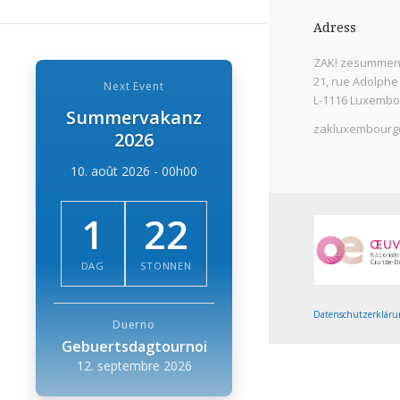
Adress
ZAK! zesummen 
21, rue Adolphe
Next Event
L-1116 Luxembo
Summervakanz
zakluxembourg
2026
10. août 2026 - 00h00
1
22
DAG
STONNEN
Datenschutzerkläru
Duerno
Gebuertsdagtournoi
12. septembre 2026