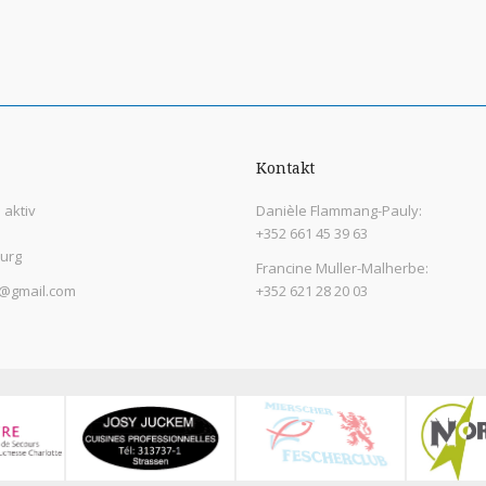
Kontakt
aktiv
Danièle Flammang-Pauly:
+352 661 45 39 63
urg
Francine Muller-Malherbe:
@gmail.com
+352 621 28 20 03