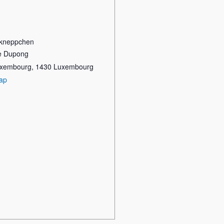
kneppchen
re Dupong
Luxembourg
,
1430
Luxembourg
ap