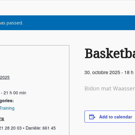
has passed.
Basketba
30. octobre 2025 - 18 h
 2025
Bidon mat Waasse
 - 21 h 00 min
gories:
Training
Add to calendar
ER
21 28 20 03 • Danièle: 661 45