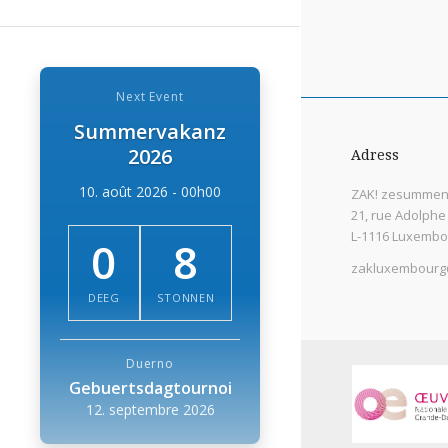
Next Event
Summervakanz
2026
Adress
10. août 2026 - 00h00
ZAK! zesummen 
21, rue Adolphe
L-1116 Luxembo
0
8
zakluxembourg
DEEG
STONNEN
Duerno
Gebuertsdagtournoi
12. septembre 2026