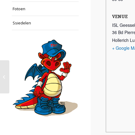
Fotoen
VENUE
Ssiedelen
ISL Geesse
36 Bd Pier
Hollerich 
+ Google M
Fitness