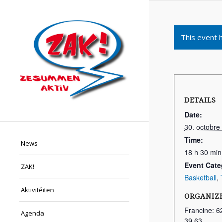
This event 
DETAILS
Date:
30. octobre
Time:
News
18 h 30 min
Event Cate
ZAK!
Basketball
,
Aktivitéiten
ORGANIZ
Francine: 6
Agenda
39 63