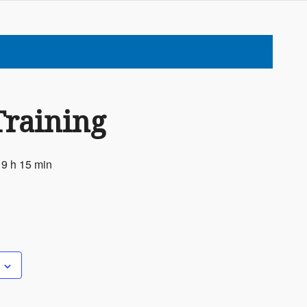
Training
19 h 15 min
5