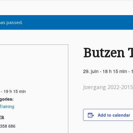
has passed.
Butzen 
29. juin - 18 h 15 min
-
Joergang 2022-201
 - 19 h 15 min
gories:
Training
Add to calendar
ER
 358 686