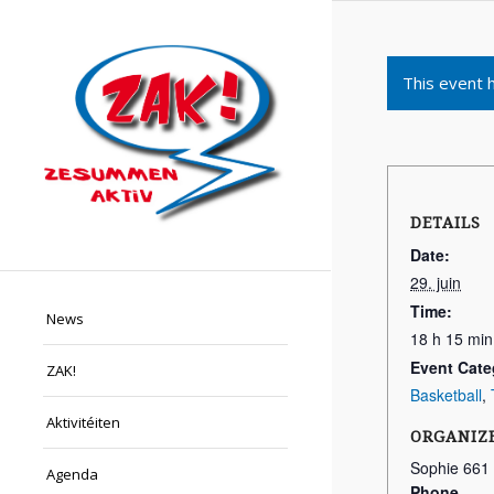
This event 
DETAILS
Date:
29. juin
Time:
News
18 h 15 min
Event Cate
ZAK!
Basketball
,
Aktivitéiten
ORGANIZ
Sophie 661
Agenda
Phone