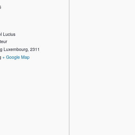
6
l Lucius
teur
rg Luxembourg
,
2311
g
+ Google Map