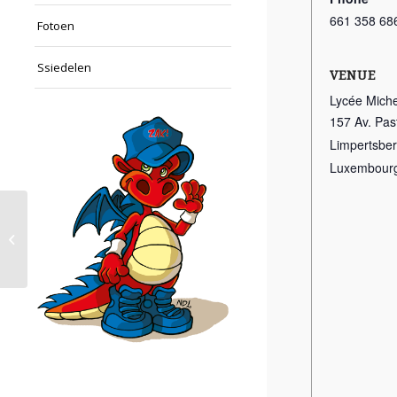
661 358 68
Fotoen
Ssiedelen
VENUE
Lycée Miche
157 Av. Pas
Limpertsbe
Luxembour
Basketball Training (ISL)