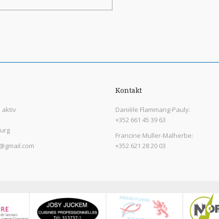
Kontakt
aktiv
Danièle Flammang-Pauly:
+352 661 45 39 63
urg
Francine Muller-Malherbe:
@gmail.com
+352 621 28 20 03