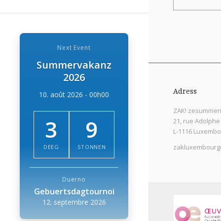
Next Event
Summervakanz
2026
Adress
10. août 2026 - 00h00
ZAK! zesummen 
3
9
21, rue Adolphe
L-1116 Luxembo
zakluxembourg
DEEG
STONNEN
Duerno
Gebuertsdagtournoi
12. septembre 2026