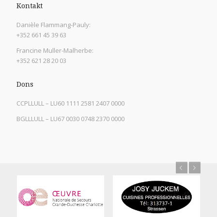
Kontakt
Danièle Flammang-Pauly:
+352 661 45 39 63
Francine Muller-Malherbe:
+352 621 28 20 03
Dons
CCPLLULL – LU60 1111 2581 2407 0000
BGLLLULL – LU67 0030 0748 2370 0000
Previous
Next