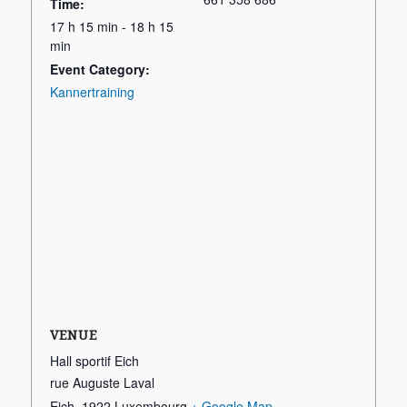
Time:
17 h 15 min - 18 h 15
min
Event Category:
Kannertraining
VENUE
Hall sportif Eich
rue Auguste Laval
Eich
,
1922
Luxembourg
+ Google Map