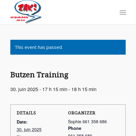
This event has passed.
Butzen Training
30. juin 2025 - 17 h 15 min
-
18 h 15 min
DETAILS
ORGANIZER
Sophie 661 358 686
Date:
Phone
30. juin 2025
661 358 686