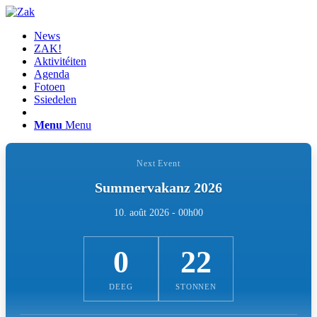
News
ZAK!
Aktivitéiten
Agenda
Fotoen
Ssiedelen
Menu
Menu
Next Event
Summervakanz 2026
10. août 2026 - 00h00
0
22
DEEG
STONNEN