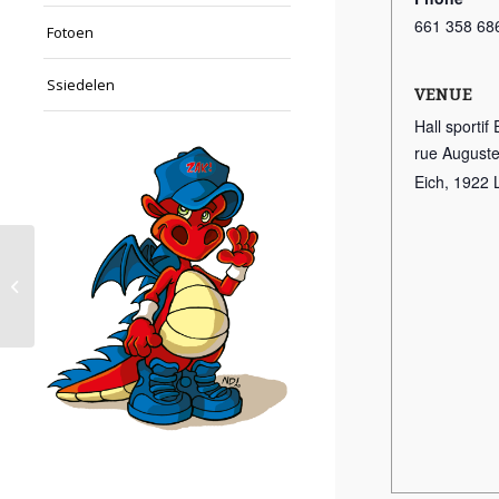
661 358 68
Fotoen
Ssiedelen
VENUE
Hall sportif 
rue Auguste
Eich
,
1922
Basketball Training