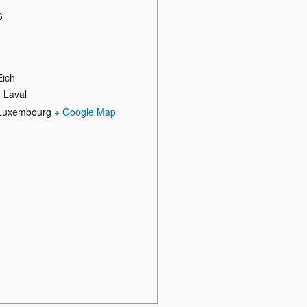
6
Eich
 Laval
Luxembourg
+ Google Map