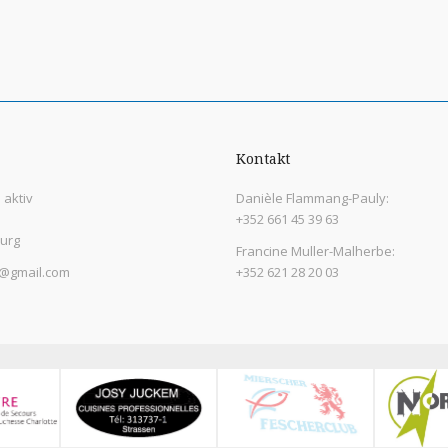
Kontakt
aktiv
Danièle Flammang-Pauly:
+352 661 45 39 63
urg
Francine Muller-Malherbe:
@gmail.com
+352 621 28 20 03