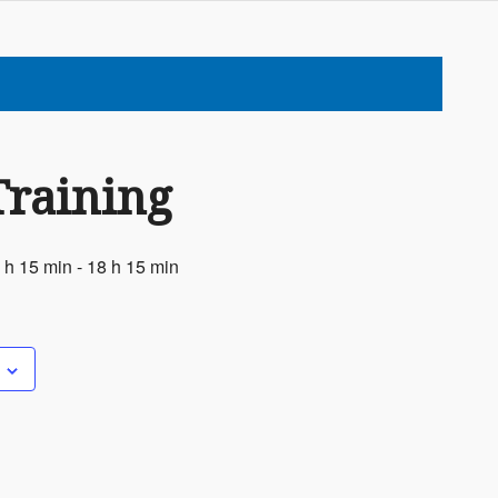
Training
 h 15 min
-
18 h 15 min