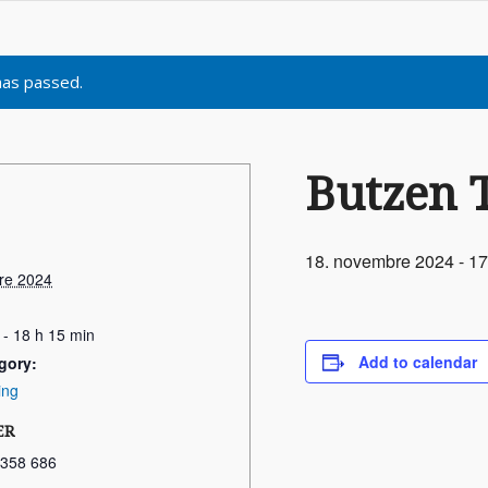
has passed.
Butzen 
18. novembre 2024 - 17
re 2024
 - 18 h 15 min
Add to calendar
gory:
ing
ER
 358 686