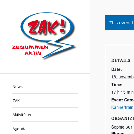
This event 
DETAILS
Date:
18. novemb
Time:
News
17 h 15 min
Event Cate
ZAK!
Kannertrain
Aktivitéiten
ORGANIZ
Sophie 661
Agenda
Phone