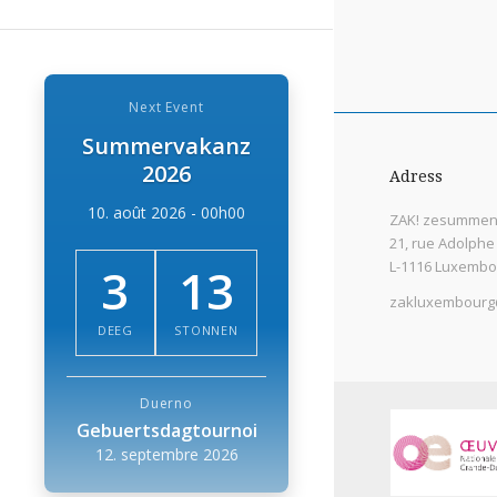
Next Event
Summervakanz
2026
Adress
10. août 2026 - 00h00
ZAK! zesummen 
21, rue Adolphe
L-1116 Luxembo
3
13
zakluxembourg
DEEG
STONNEN
Duerno
Gebuertsdagtournoi
12. septembre 2026