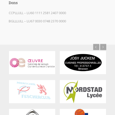
Dons
CCPLLULL – LU60 1111 2581 2407 0000
BGLLLULL – LU67 0030 0748 2370 0000
Previous
Next