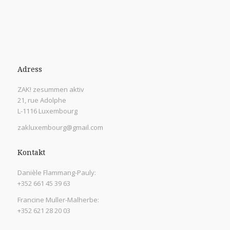
Adress
ZAK! zesummen aktiv
21, rue Adolphe
L-1116 Luxembourg
zakluxembourg@gmail.com
Kontakt
Danièle Flammang-Pauly:
+352 661 45 39 63
Francine Muller-Malherbe:
+352 621 28 20 03