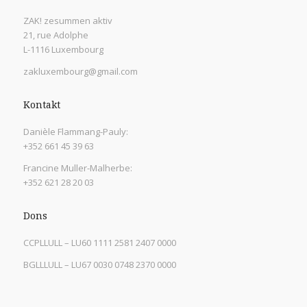
ZAK! zesummen aktiv
21, rue Adolphe
L-1116 Luxembourg
zakluxembourg@gmail.com
Kontakt
Danièle Flammang-Pauly:
+352 661 45 39 63
Francine Muller-Malherbe:
+352 621 28 20 03
Dons
CCPLLULL – LU60 1111 2581 2407 0000
BGLLLULL – LU67 0030 0748 2370 0000