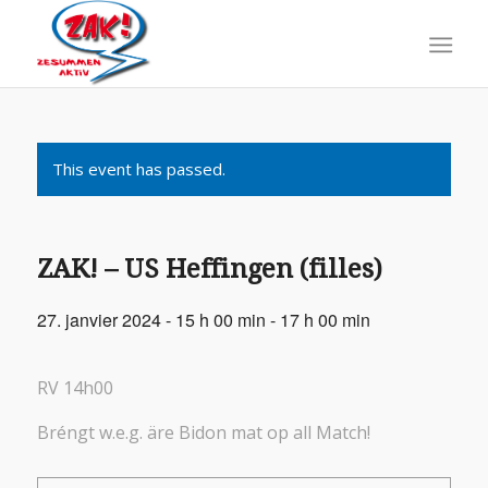
This event has passed.
ZAK! – US Heffingen (filles)
27. janvier 2024 - 15 h 00 min
-
17 h 00 min
RV 14h00
Bréngt w.e.g. äre Bidon mat op all Match!