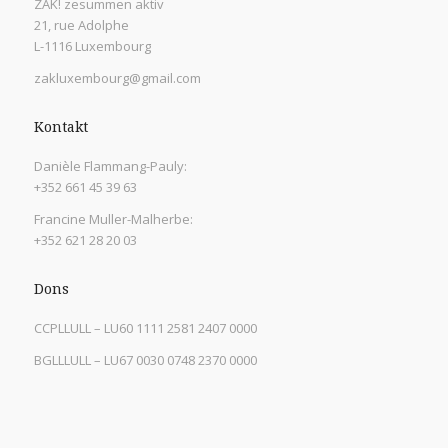
ZAK! zesummen aktiv
21, rue Adolphe
L-1116 Luxembourg
zakluxembourg@gmail.com
Kontakt
Danièle Flammang-Pauly:
+352 661 45 39 63
Francine Muller-Malherbe:
+352 621 28 20 03
Dons
CCPLLULL – LU60 1111 2581 2407 0000
BGLLLULL – LU67 0030 0748 2370 0000