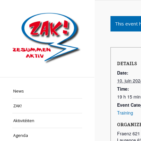
This event 
DETAILS
Date:
10. juin 202
Time:
News
19 h 15 min
Event Cate
ZAK!
Training
Aktivitéiten
ORGANIZ
Fraenz 621
Agenda
Laurence 6