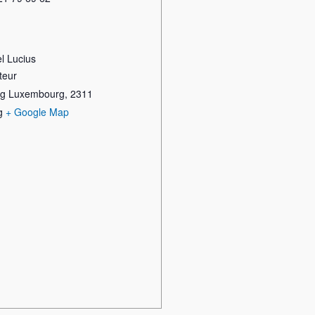
l Lucius
teur
rg Luxembourg
,
2311
g
+ Google Map