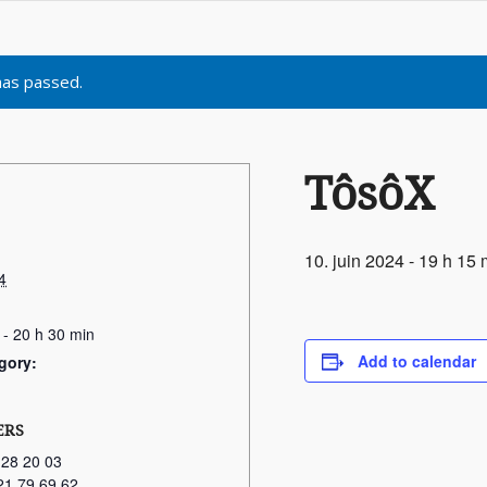
has passed.
TôsôX
10. juin 2024 - 19 h 15 
4
 - 20 h 30 min
Add to calendar
gory:
ERS
 28 20 03
21 79 69 62