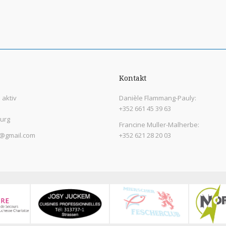
Kontakt
aktiv
Danièle Flammang-Pauly:
+352 661 45 39 63
urg
Francine Muller-Malherbe:
@gmail.com
+352 621 28 20 03