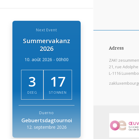
Next Event
Summervakanz
2026
Adress
10. août 2026 - 00h00
ZAK! zesummen 
21, rue Adolphe
L-1116 Luxembo
3
17
zakluxembourg
DEEG
STONNEN
Duerno
Gebuertsdagtournoi
12. septembre 2026