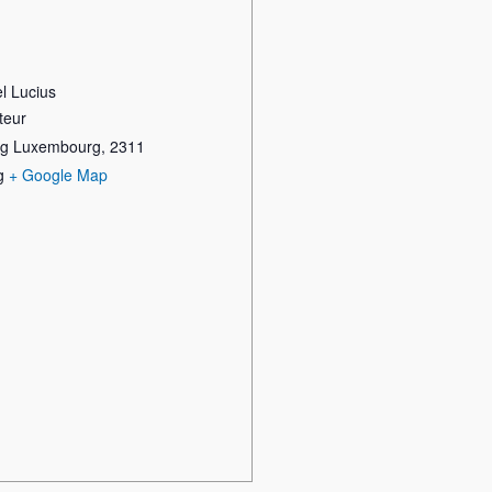
l Lucius
teur
rg Luxembourg
,
2311
g
+ Google Map