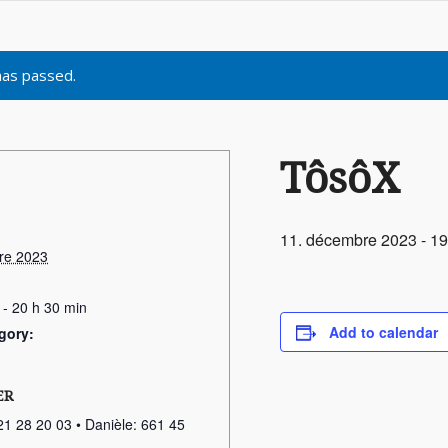
has passed.
TôsôX
11. décembre 2023 - 19
re 2023
 - 20 h 30 min
Add to calendar
gory:
ER
21 28 20 03 • Danièle: 661 45