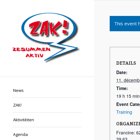
This event 
DETAILS
Date:
11. décemb
Time:
News
19 h 15 min
Event Cate
ZAK!
Training
Aktivitéiten
ORGANIZ
Francine: 6
Agenda
39 63