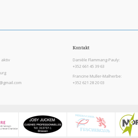
Kontakt
aktiv
Danièle Flammang-Pauly:
+352 661 45 39 63
urg
Francine Muller-Malherbe:
@gmail.com
+352 621 28 20 03