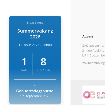
Next Event
Summervakanz
2026
Adress
10. août 2026 - 00h00
ZAK! zesummen 
21, rue Adolphe
L-1116 Luxembo
1
8
zakluxembourg
DAG
STONNEN
Duerno
Gebuertsdagtournoi
12. septembre 2026