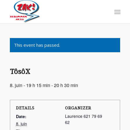
This event has passed.
TôsôX
8. juin - 19 h 15 min
-
20 h 30 min
DETAILS
ORGANIZER
Laurence 621 79 69
Date:
62
8. juin