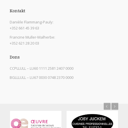
Kontakt
Danièle Flammang-Pauly:
+352 661 45 39 63
Francine Muller-Malherbe:
+352 621 28 20 03
Dons
CCPLLULL – LU60 1111 2581 2407 0000
BGLLLULL – LU67 0030 0748 2370 0000
Previous
Next