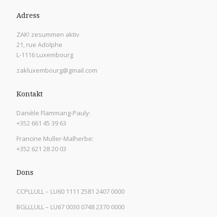
Adress
ZAK! zesummen aktiv
21, rue Adolphe
L-1116 Luxembourg
zakluxembourg@gmail.com
Kontakt
Danièle Flammang-Pauly:
+352 661 45 39 63
Francine Muller-Malherbe:
+352 621 28 20 03
Dons
CCPLLULL – LU60 1111 2581 2407 0000
BGLLLULL – LU67 0030 0748 2370 0000