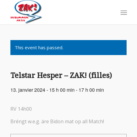
This event has passed.
Telstar Hesper – ZAK! (filles)
13. janvier 2024 - 15 h 00 min
-
17 h 00 min
RV 14h00
Bréngt w.e.g. äre Bidon mat op all Match!