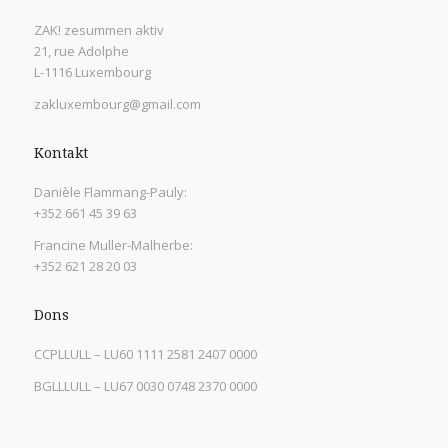
ZAK! zesummen aktiv
21, rue Adolphe
L-1116 Luxembourg
zakluxembourg@gmail.com
Kontakt
Danièle Flammang-Pauly:
+352 661 45 39 63
Francine Muller-Malherbe:
+352 621 28 20 03
Dons
CCPLLULL – LU60 1111 2581 2407 0000
BGLLLULL – LU67 0030 0748 2370 0000