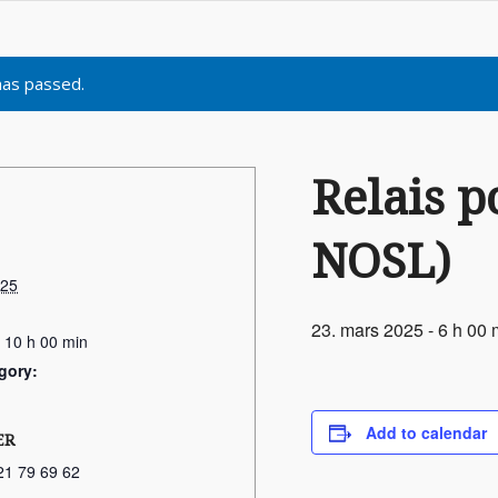
has passed.
Relais p
NOSL)
025
23. mars 2025 - 6 h 00 
- 10 h 00 min
gory:
Add to calendar
ER
21 79 69 62