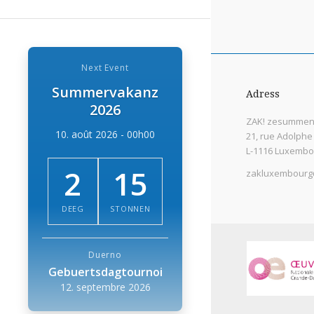
Next Event
Summervakanz
Adress
2026
ZAK! zesummen 
10. août 2026 - 00h00
21, rue Adolphe
L-1116 Luxembo
2
15
zakluxembourg
DEEG
STONNEN
Duerno
Gebuertsdagtournoi
12. septembre 2026