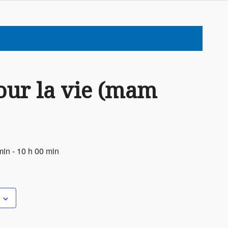
our la vie (mam
min
-
10 h 00 min