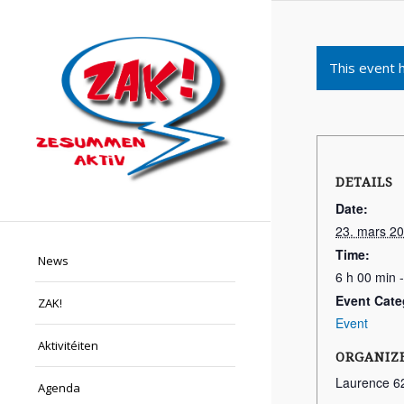
This event 
DETAILS
Date:
23. mars 2
Time:
News
6 h 00 min 
Event Cate
ZAK!
Event
Aktivitéiten
ORGANIZ
Laurence 6
Agenda