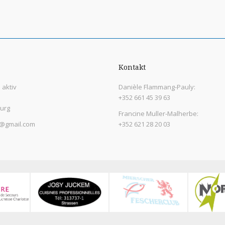
Kontakt
aktiv
Danièle Flammang-Pauly:
+352 661 45 39 63
urg
Francine Muller-Malherbe:
@gmail.com
+352 621 28 20 03