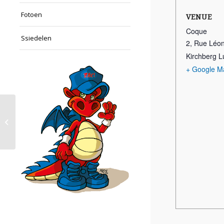
Fotoen
VENUE
Coque
Ssiedelen
2, Rue Léo
Kirchberg 
+ Google M
Kordall Steelers vs ZAK (filles)