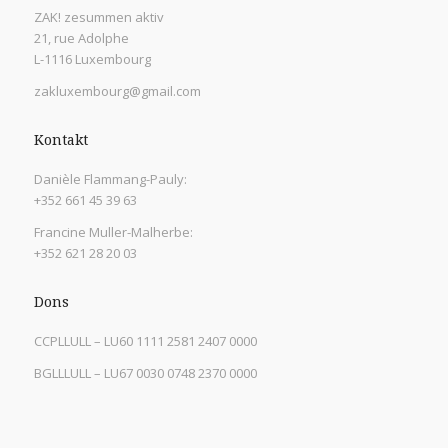
ZAK! zesummen aktiv
21, rue Adolphe
L-1116 Luxembourg
zakluxembourg@gmail.com
Kontakt
Danièle Flammang-Pauly:
+352 661 45 39 63
Francine Muller-Malherbe:
+352 621 28 20 03
Dons
CCPLLULL – LU60 1111 2581 2407 0000
BGLLLULL – LU67 0030 0748 2370 0000