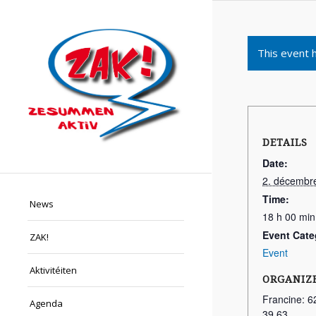
This event 
DETAILS
Date:
2. décembr
Time:
News
18 h 00 min
Event Cate
ZAK!
Event
Aktivitéiten
ORGANIZ
Francine: 6
Agenda
39 63