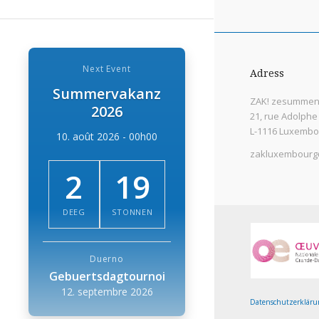
Next Event
Adress
Summervakanz
ZAK! zesummen 
2026
21, rue Adolphe
L-1116 Luxembo
10. août 2026 - 00h00
zakluxembourg
2
19
DEEG
STONNEN
Duerno
Gebuertsdagtournoi
12. septembre 2026
Datenschutzerkläru