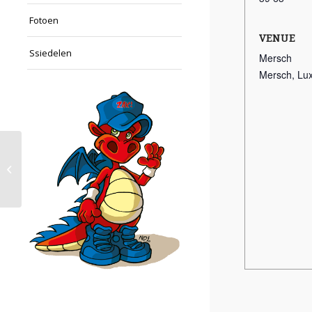
Fotoen
VENUE
Ssiedelen
Mersch
Mersch
,
Lu
ZAK! – Avanti Mondorf (Filles)