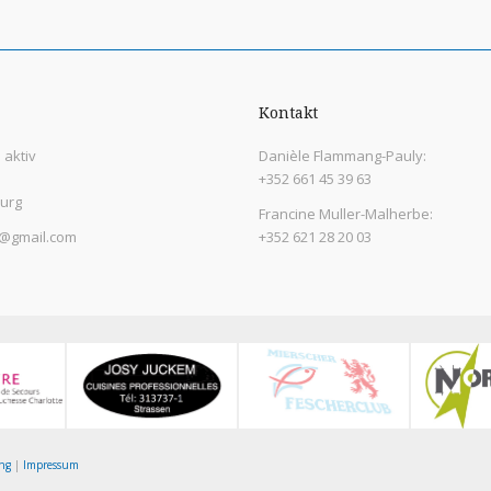
Kontakt
aktiv
Danièle Flammang-Pauly:
+352 661 45 39 63
urg
Francine Muller-Malherbe:
@gmail.com
+352 621 28 20 03
ng
|
Impressum