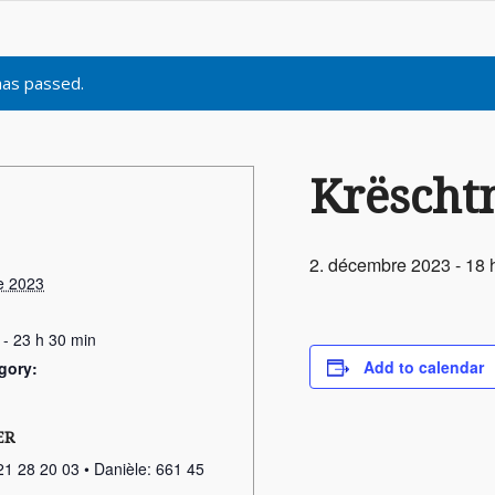
has passed.
Krëscht
2. décembre 2023 - 18 
e 2023
 - 23 h 30 min
Add to calendar
gory:
ER
21 28 20 03 • Danièle: 661 45