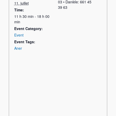
03 • Danièle: 661 45
11. juillet
39 63
Time:
11 h 30 min - 18 h 00
min
Event Category:
Event
Event Tags:
Aner