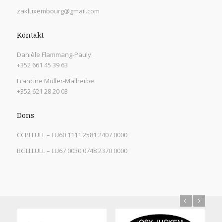
zakluxembourg@gmail.com
Kontakt
Danièle Flammang-Pauly:
+352 661 45 39 63
Francine Muller-Malherbe:
+352 621 28 20 03
Dons
CCPLLULL – LU60 1111 2581 2407 0000
BGLLLULL – LU67 0030 0748 2370 0000
Previous
Next