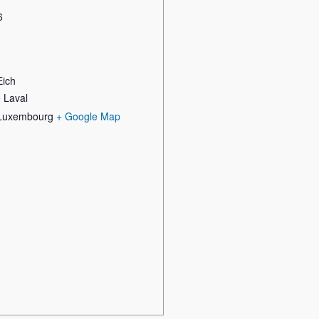
6
Eich
 Laval
Luxembourg
+ Google Map