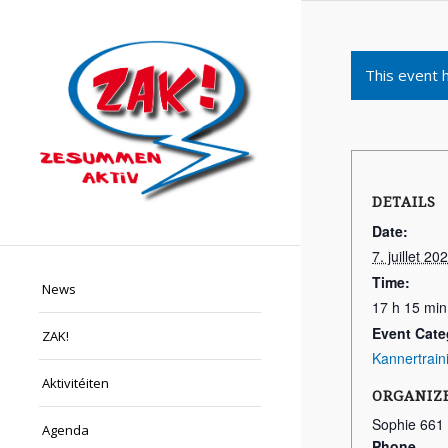
This event 
DETAILS
Date:
7. juillet 20
Time:
News
17 h 15 min
Event Cate
ZAK!
Kannertrain
Aktivitéiten
ORGANIZ
Sophie 661
Agenda
Phone