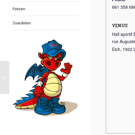
661 358 68
Fotoen
Ssiedelen
VENUE
Hall sportif 
rue Auguste
Eich
,
1922
TôsôX