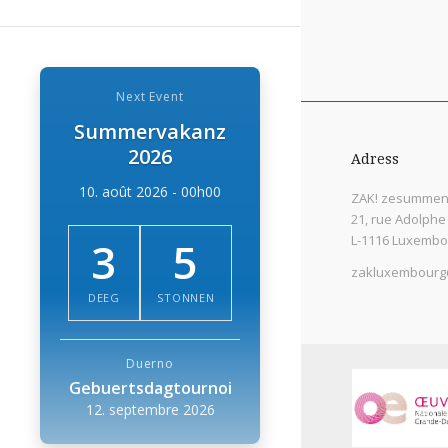
Next Event
Summervakanz
2026
Adress
10. août 2026 - 00h00
ZAK! zesummen 
21, rue Adolphe
L-1116 Luxembo
3
5
zakluxembourg
DEEG
STONNEN
Duerno
Gebuertsdagtournoi
12. septembre 2026