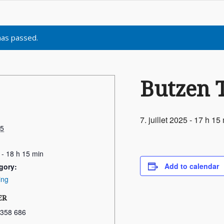
has passed.
Butzen 
7. juillet 2025 - 17 h 15
25
 - 18 h 15 min
Add to calendar
gory:
ing
ER
 358 686