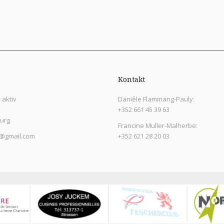
Kontakt
aktiv
Danièle Flammang-Pauly:
+352 661 45 39 63
urg
Francine Muller-Malherbe:
@gmail.com
+352 621 28 20 03