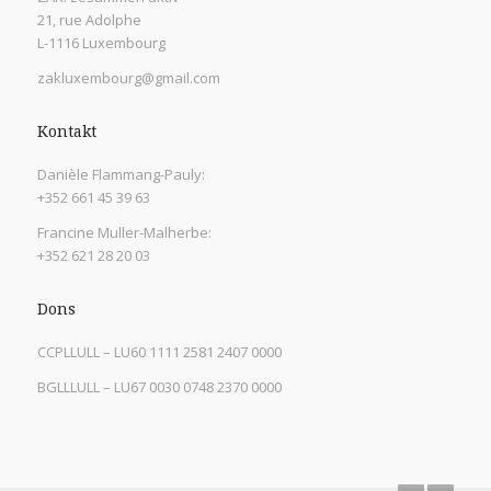
21, rue Adolphe
L-1116 Luxembourg
zakluxembourg@gmail.com
Kontakt
Danièle Flammang-Pauly:
+352 661 45 39 63
Francine Muller-Malherbe:
+352 621 28 20 03
Dons
CCPLLULL – LU60 1111 2581 2407 0000
BGLLLULL – LU67 0030 0748 2370 0000