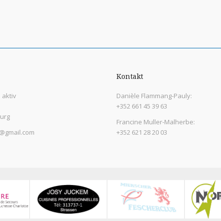
Kontakt
aktiv
Danièle Flammang-Pauly:
+352 661 45 39 63
urg
Francine Muller-Malherbe:
@gmail.com
+352 621 28 20 03