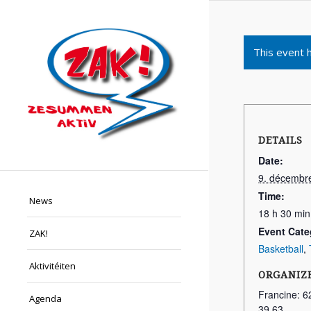
This event 
DETAILS
Date:
9. décembr
Time:
News
18 h 30 min
Event Cate
ZAK!
Basketball
,
Aktivitéiten
ORGANIZ
Francine: 6
Agenda
39 63