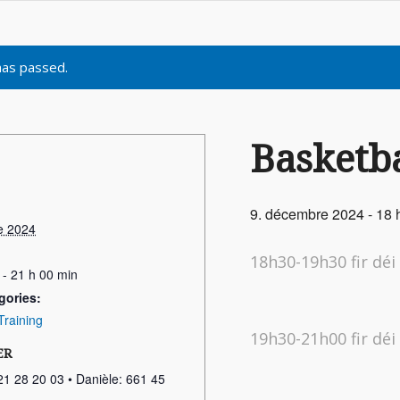
has passed.
Basketba
9. décembre 2024 - 18 
e 2024
18h30-19h30 fir déi
 - 21 h 00 min
gories:
Training
19h30-21h00 fir déi
ER
21 28 20 03 • Danièle: 661 45