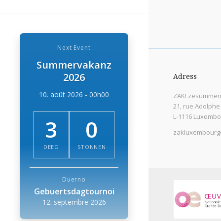
Next Event
Summervakanz
2026
Adress
10. août 2026 - 00h00
ZAK! zesummen 
21, rue Adolphe
L-1116 Luxembo
3
0
zakluxembourg
DEEG
STONNEN
Duerno
Gebuertsdagtournoi
12. septembre 2026