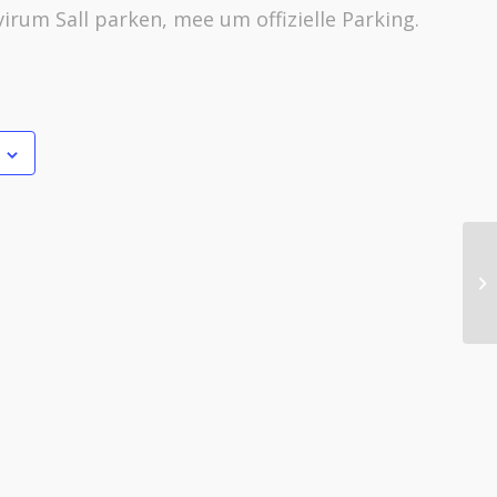
virum Sall parken, mee um offizielle Parking.
T