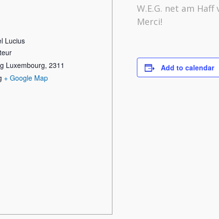
W.E.G. net am Haff 
Merci!
l Lucius
teur
rg Luxembourg
,
2311
Add to calendar
g
+ Google Map