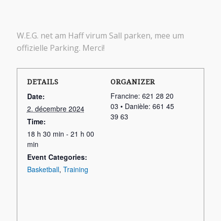
W.E.G. net am Haff virum Sall parken, mee um
offizielle Parking. Merci!
DETAILS
ORGANIZER
Francine: 621 28 20
Date:
03 • Danièle: 661 45
2. décembre 2024
39 63
Time:
18 h 30 min - 21 h 00
min
Event Categories:
Basketball
,
Training