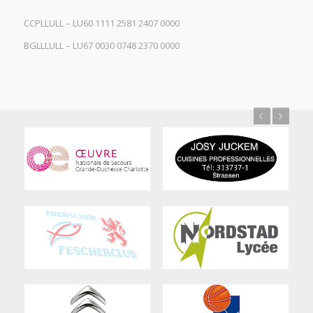
CCPLLULL – LU60 1111 2581 2407 0000
BGLLLULL – LU67 0030 0748 2370 0000
Previous
Next