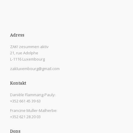
Adress
ZAK! zesummen aktiv
21, rue Adolphe
L-1116 Luxembourg
zakluxembourg@gmail.com
Kontakt
Danièle Flammang-Pauly:
+352 661 45 39 63
Francine Muller-Malherbe:
+352 621 28 20 03
Dons