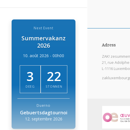
Next Event
Summervakanz
2026
Adress
10. août 2026 - 00h00
ZAK! zesummen 
21, rue Adolphe
L-1116 Luxembo
3
22
zakluxembourg
DEEG
STONNEN
Duerno
Gebuertsdagtournoi
12. septembre 2026