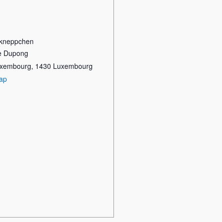
kneppchen
re Dupong
Luxembourg
,
1430
Luxembourg
ap