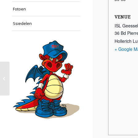
Fotoen
VENUE
Ssiedelen
ISL Geesse
36 Bd Pier
Hollerich 
+ Google M
Fitness