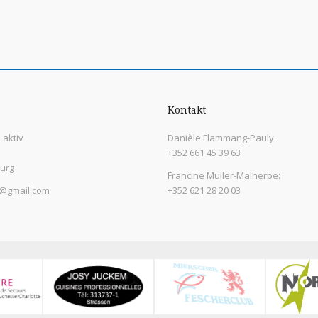
Kontakt
aktiv
Danièle Flammang-Pauly:
+352 661 45 39 63
urg
Francine Muller-Malherbe:
@gmail.com
+352 621 28 20 03