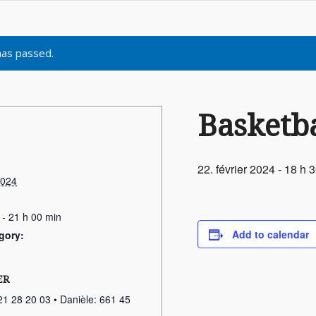
has passed.
Basketba
22. février 2024 - 18 h 
2024
 - 21 h 00 min
Add to calendar
gory:
ER
21 28 20 03 • Danièle: 661 45