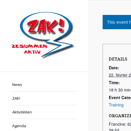
This event 
DETAILS
Date:
22. février 
Time:
News
18 h 30 min
Event Cate
ZAK!
Training
Aktivitéiten
ORGANIZ
Francine: 6
Agenda
39 63