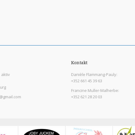
Kontakt
aktiv
Danièle Flammang-Pauly:
+352 661 45 39 63
urg
Francine Muller-Malherbe:
@gmail.com
+352 621 28 20 03