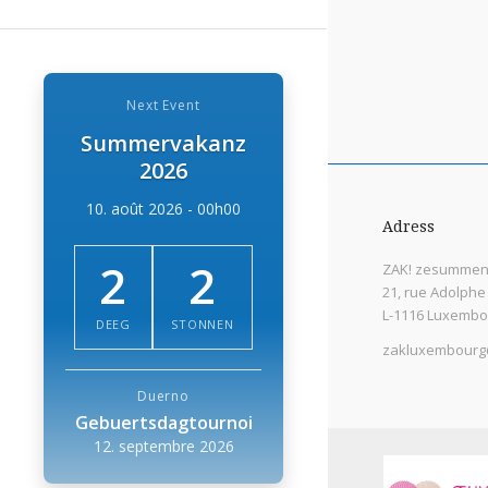
Next Event
Summervakanz
2026
10. août 2026 - 00h00
Adress
2
2
ZAK! zesummen 
21, rue Adolphe
L-1116 Luxembo
DEEG
STONNEN
zakluxembourg
Duerno
Gebuertsdagtournoi
12. septembre 2026