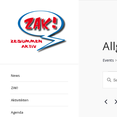
Al
Events
Eve
Eve
News
Enter
Sea
Keyword.
ZAK!
Search
and
for
Vie
Events
Aktivitéiten
Nav
by
Keyword.
Agenda