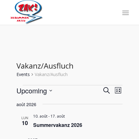
Vakanz/Ausfluch
Events
Vakanz/Ausfluch
Events
Events
Event
Upcoming
Search
List
Views
Search
Select
Naviga
août 2026
date.
and
Views
10. août
-
17. août
LUN
10
Summervakanz 2026
Navigati