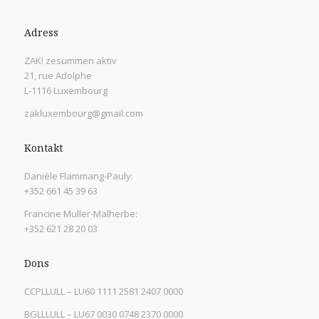
Adress
ZAK! zesummen aktiv
21, rue Adolphe
L-1116 Luxembourg
zakluxembourg@gmail.com
Kontakt
Danièle Flammang-Pauly:
+352 661 45 39 63
Francine Muller-Malherbe:
+352 621 28 20 03
Dons
CCPLLULL – LU60 1111 2581 2407 0000
BGLLLULL – LU67 0030 0748 2370 0000