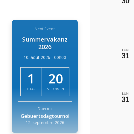
30
Next Event
Summervakanz
2026
LUN
31
10. août 2026 - 00h00
1
20
DAG
STONNEN
LUN
31
Duerno
Gebuertsdagtournoi
12. septembre 2026