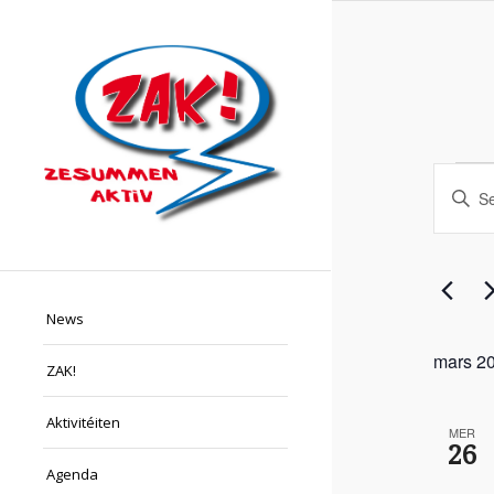
Eve
Eve
Enter
Sea
Keyword.
Search
and
for
Vie
Events
Nav
by
News
Keyword.
mars 2
ZAK!
Aktivitéiten
MER
26
Agenda