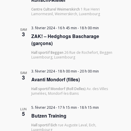
Centre Culturel Weimerskirch
1 Rue Henri
Lamormesnil, Weimerskirch, Luxembourg
3. février 2024 - 16 h 45 min
-
18 h 00 min
SAM
3
ZAK! – Hedghogs Bascharage
(garçons)
Hall sportif Beggen
26 Rue de Rochefort, Beggen
Luxembourg, Luxembourg
3. février 2024 - 18 h 00 min
-
20 h 00 min
SAM
3
Avanti Mondorf (filles)
Hall sportif Mondorf (Roll Delles)
Av. des Villes
Jumelées, Mondorf-les-Bains
5. février 2024 - 17 h 15 min
-
18 h 15 min
LUN
5
Butzen Training
Hall sportif Eich
rue Auguste Laval, Eich,
Luxembourg