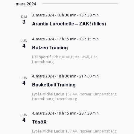
mars 2024
3. mars 2024 - 16 h 30 min
-
18 h 30 min
DIM
3
Arantia Larochette – ZAK! (filles)
4. mars 2024 - 17 h 15 min
-
18 h 15 min
LUN
4
Butzen Training
Hall sportif Eich
rue Auguste Laval, Eich,
Luxembourg
4. mars 2024 - 18 h 30 min
-
21 h 00 min
LUN
4
Basketball Training
Lycée Michel Lucius
157 Av. Pasteur, Limpertsberg
Luxembourg, Luxembourg
4. mars 2024 - 19 h 15 min
-
20 h 30 min
LUN
4
TôsôX
Lycée Michel Lucius
157 Av. Pasteur, Limpertsberg