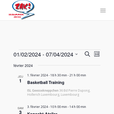
Events
Events
Event
01/02/2024
 - 
07/04/2024
Search
List
Views
Search
Select
Naviga
février 2024
date.
and
Views
1. février 2024 - 18 h 30 min
-
21 h 00 min
JEU
1
Basketball Training
Navigati
ISL Geessekneppchen
36 Bd Pierre Dupong,
Hollerich Luxembourg, Luxembourg
3. février 2024 - 10 h 00 min
-
14 h 00 min
SAM
3
Konscht-Atelier