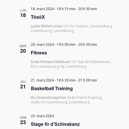
18. mars 2024 - 19 h 15 min
-
20 h 30 min
LUN
18
TôsôX
Lycée Michel Lucius
157 Av. Pasteur, Limpertsberg
Luxembourg, Luxembourg
20. mars 2024 - 19 h 00 min
-
20 h 30 min
MER
20
Fitness
École Primaire Millebach
151 Rue de Mühlenbach,
Eich Luxembourg, NJ, Luxembourg
21. mars 2024 - 18 h 30 min
-
21 h 00 min
JEU
21
Basketball Training
ISL Geessekneppchen
36 Bd Pierre Dupong,
Hollerich Luxembourg, Luxembourg
23. mars 2024
SAM
23
Stage fir d’Schivakanz