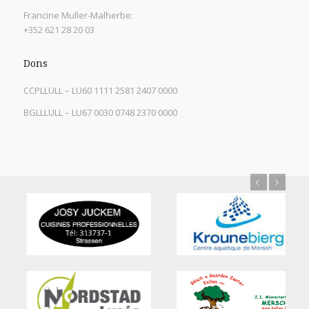
Francine Muller-Malherbe:
+352 621 28 20 03
Dons
CCPLLULL – LU60 1111 2581 2407 0000
BGLLLULL – LU67 0030 0748 2370 0000
Previous
Next