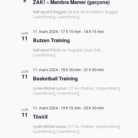
9
ZAK! – Mambra Mamer (garçons)
Hall sportif Beggen
26 Rue de Rochefort, Beggen
Luxembourg, Luxembourg
11. mars 2024 - 17 h 15 min
-
18 h 15 min
LUN
11
Butzen Training
Hall sportif Eich
rue Auguste Laval, Eich,
Luxembourg
11. mars 2024 - 18 h 30 min
-
21 h 00 min
LUN
11
Basketball Training
Lycée Michel Lucius
157 Av. Pasteur, Limpertsberg
Luxembourg, Luxembourg
11. mars 2024 - 19 h 15 min
-
20 h 30 min
LUN
11
TôsôX
Lycée Michel Lucius
157 Av. Pasteur, Limpertsberg
Luxembourg, Luxembourg