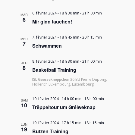
6. février 2024 - 18 h 30 min
-
21 h 00 min
MAR
6
Mir ginn tauchen!
7. février 2024 - 18 h 45 min
-
20 h 15 min
MER
7
Schwammen
8. février 2024 - 18 h 30 min
-
21 h 00 min
JEU
8
Basketball Training
ISL Geessekneppchen
36 Bd Pierre Dupong,
Hollerich Luxembourg, Luxembourg
10. février 2024 - 14 h 00 min
-
18 h 00 min
SAM
10
Trëppeltour um Gréiweknap
19. février 2024 - 17 h 15 min
-
18 h 15 min
LUN
19
Butzen Training